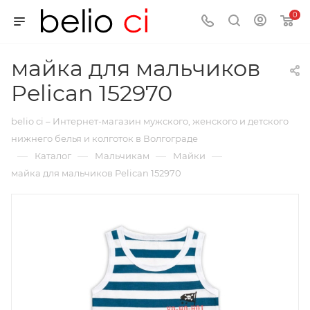
0
майка для мальчиков
Pelican 152970
belio ci – Интернет-магазин мужского, женского и детского
нижнего белья и колготок в Волгограде
—
—
—
—
Каталог
Мальчикам
Майки
майка для мальчиков Pelican 152970