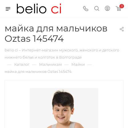
0
майка для мальчиков
Oztas 145474
belio ci – Интернет-магазин мужского, женского и детского
нижнего белья и колготок в Волгограде
—
—
—
—
Каталог
Мальчикам
Майки
майка для мальчиков Oztas 145474