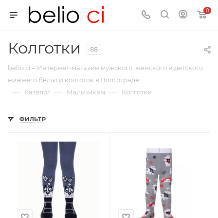
0
Колготки
88
belio ci – Интернет-магазин мужского, женского и детского
нижнего белья и колготок в Волгограде
—
—
—
Каталог
Мальчикам
Колготки
ФИЛЬТР