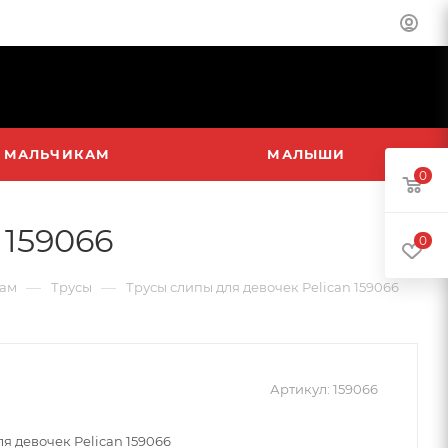
МАЛЬЧИКАМ
МАЛЫШИ
0
 159066
0
—
—
ам
Трусы
Трусы слипы для девочек Pelican 159066
Артикул:
159066
я девочек Pelican 159066