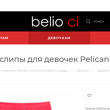
ПОИСК
НАМ
ДЕВОЧКАМ
слипы для девочек Pelican
—
—
о нижнего белья и колготок в Волгограде
Каталог
Девочк
Трусы слипы дл