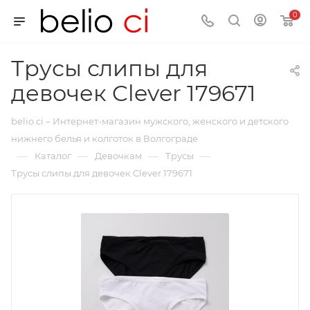
0
Трусы слипы для
девочек Clever 179671
belio ci – Интернет-магазин мужского, женского и детского
нижнего белья и колготок в Волгограде
—
—
—
—
Каталог
Девочкам
Трусы
Трусы слипы для девочек Clever 179671