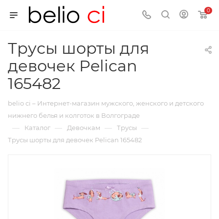
0
Трусы шорты для
девочек Pelican
165482
belio ci – Интернет-магазин мужского, женского и детского
нижнего белья и колготок в Волгограде
—
—
—
—
Каталог
Девочкам
Трусы
Трусы шорты для девочек Pelican 165482