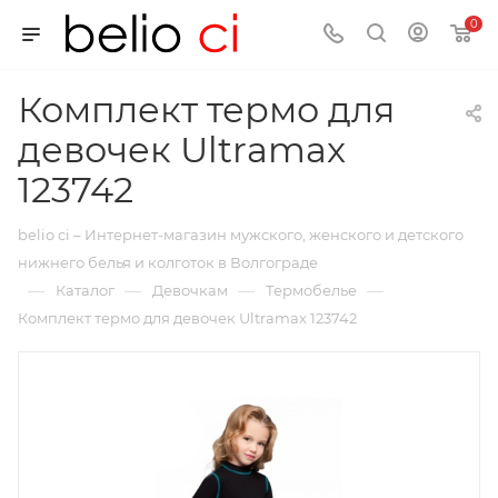
0
Комплект термо для
девочек Ultramax
123742
belio ci – Интернет-магазин мужского, женского и детского
нижнего белья и колготок в Волгограде
—
—
—
—
Каталог
Девочкам
Термобелье
Комплект термо для девочек Ultramax 123742