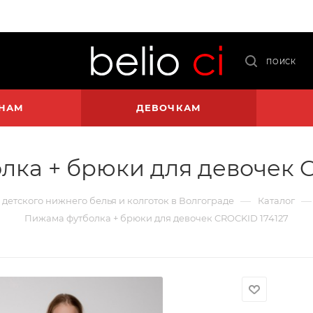
ПОИСК
НАМ
ДЕВОЧКАМ
лка + брюки для девочек C
—
—
и детского нижнего белья и колготок в Волгограде
Каталог
Пижама футболка + брюки для девочек CROCKID 174127