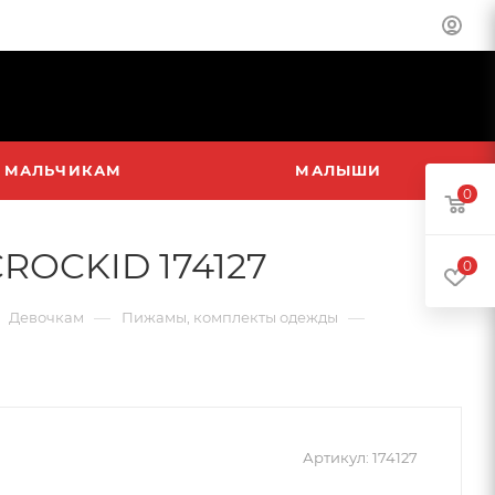
МАЛЬЧИКАМ
МАЛЫШИ
0
ROCKID 174127
0
—
—
Девочкам
Пижамы, комплекты одежды
Артикул:
174127