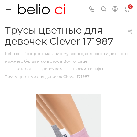
0
Трусы цветные для
девочек Clever 171987
belio ci – Интернет-магазин мужского, женского и детского
нижнего белья и колготок в Волгограде
—
—
—
—
Каталог
Девочкам
Носки, гольфы
Трусы цветные для девочек Clever 171987