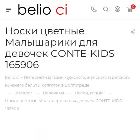
0
Носки цветные
Малышарики для
девочек CONTE-KIDS
165906
belio ci – Интернет-магазин мужского, женского и детского
нижнего белья и колготок в Волгограде
—
—
—
—
Каталог
Девочкам
Носки, гольфы
Носки цветные Малышарики для девочек CONTE-KIDS
165906