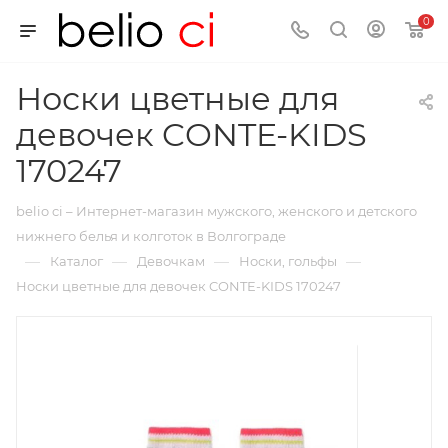
0
Носки цветные для
девочек CONTE-KIDS
170247
belio ci – Интернет-магазин мужского, женского и детского
нижнего белья и колготок в Волгограде
—
—
—
—
Каталог
Девочкам
Носки, гольфы
Носки цветные для девочек CONTE-KIDS 170247