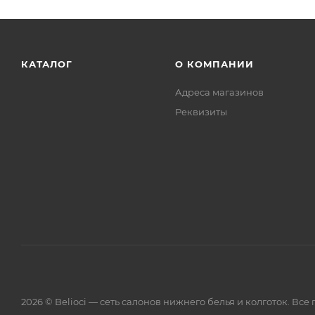
КАТАЛОГ
О КОМПАНИИ
Адреса магазинов
Реквизиты
2026 © Belioci — сеть салонов нижнего белья и колготок. Вс