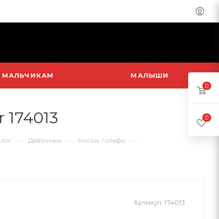
МАЛЬЧИКАМ
МАЛЫШИ
0
 174013
0
—
—
—
лог
Девочкам
Носки, гольфы
Артикул:
174013