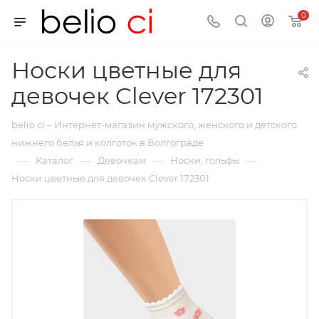
0
Носки цветные для
девочек Clever 172301
belio ci – Интернет-магазин мужского, женского и детского
нижнего белья и колготок в Волгограде
—
—
—
—
Каталог
Девочкам
Носки, гольфы
Носки цветные для девочек Clever 172301