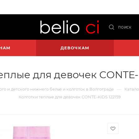
ПОИСК
НАМ
ДЕВОЧКАМ
еплые для девочек CONTE-
—
ого и детского нижнего белья и колготок в Волгограде
Катало
Колготки теплые для девочек CONTE-KIDS 122159