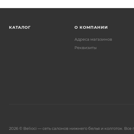
КАТАЛОГ
О КОМПАНИИ
Адреса магазинов
Реквизиты
2026 © Belioci — сеть салонов нижнего белья и колготок. Вс