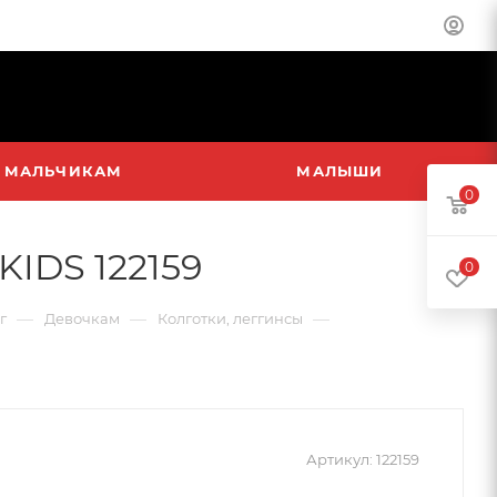
МАЛЬЧИКАМ
МАЛЫШИ
0
KIDS 122159
0
—
—
—
г
Девочкам
Колготки, леггинсы
Артикул:
122159