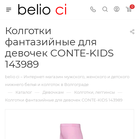
0
Колготки
фантазийные для
девочек CONTE-KIDS
143989
belio ci – Интернет-магазин мужского, женского и детского
нижнего белья и колготок в Волгограде
—
—
—
—
Каталог
Девочкам
Колготки, леггинсы
Колготки фантазийные для девочек CONTE-KIDS 143989