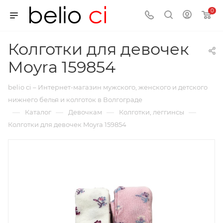
0
Колготки для девочек
Moyra 159854
belio ci – Интернет-магазин мужского, женского и детского
нижнего белья и колготок в Волгограде
—
—
—
—
Каталог
Девочкам
Колготки, леггинсы
Колготки для девочек Moyra 159854