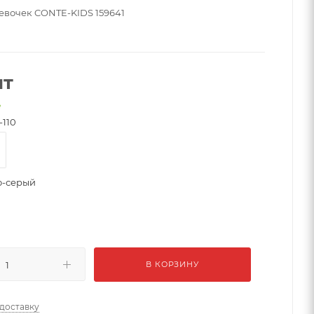
девочек CONTE-KIDS 159641
шт
е
-110
о-серый
В КОРЗИНУ
 доставку