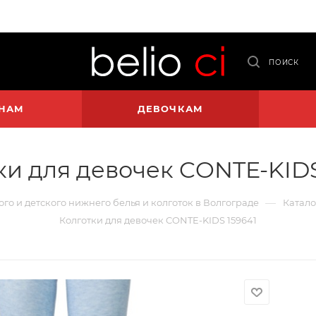
ПОИСК
НАМ
ДЕВОЧКАМ
ки для девочек CONTE-KIDS
—
ого и детского нижнего белья и колготок в Волгограде
Катало
Колготки для девочек CONTE-KIDS 159641