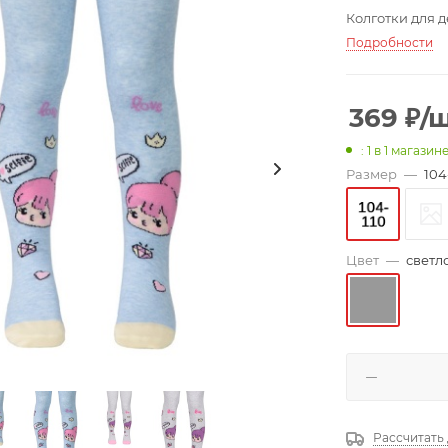
Колготки для 
Подробности
369
₽
/
: 1
в 1 магазин
Размер
—
104
Цвет
—
светл
Рассчитать