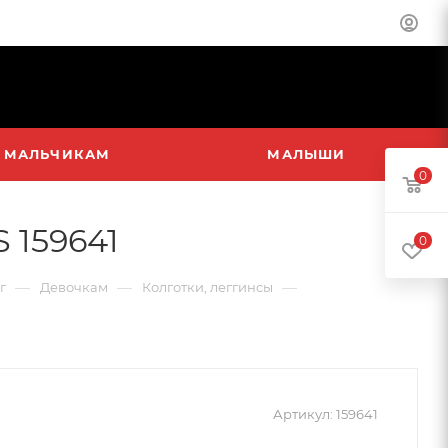
МАЛЬЧИКАМ
МАЛЫШИ
0
 159641
0
—
—
—
г
Девочкам
Колготки, леггинсы
Артикул:
159641