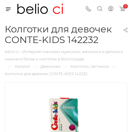
0
Колготки для девочек
CONTE-KIDS 142232
belio ci – Интернет-магазин мужского, женского и детского
нижнего белья и колготок в Волгограде
—
—
—
—
Каталог
Девочкам
Колготки, леггинсы
Колготки для девочек CONTE-KIDS 142232