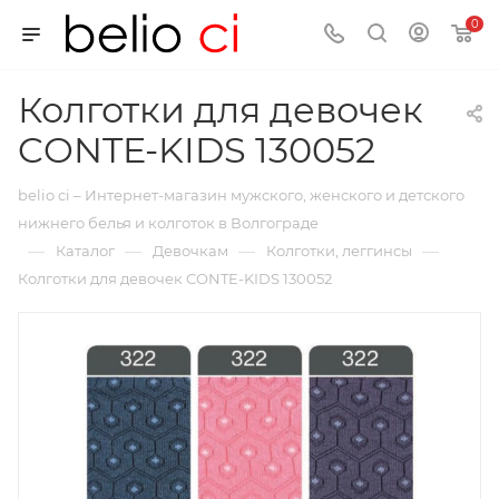
0
Колготки для девочек
CONTE-KIDS 130052
belio ci – Интернет-магазин мужского, женского и детского
нижнего белья и колготок в Волгограде
—
—
—
—
Каталог
Девочкам
Колготки, леггинсы
Колготки для девочек CONTE-KIDS 130052