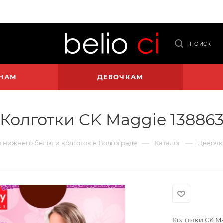
ПОИСК
НАМ
ДЕВОЧКАМ
Колготки CK Maggie 13886
—
—
о нижнего белья и колготок в Волгограде
Каталог
Девочк
Колготки CK M