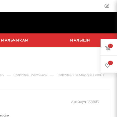
МАЛЬЧИКАМ
МАЛЫШИ
0
3
0
—
—
ам
Колготки, леггинсы
Колготки CK Maggie 138863
Артикул:
138863
aggie