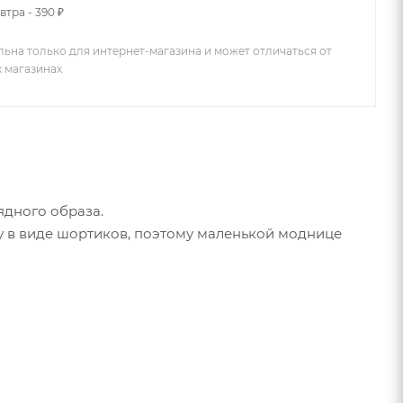
втра - 390 ₽
льна только для интернет-магазина и может отличаться от
х магазинах
ядного образа.
у в виде шортиков, поэтому маленькой моднице