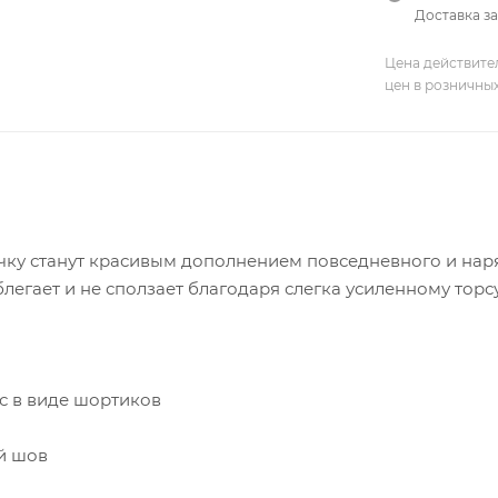
Доставка за
Цена действите
цен в розничны
чку станут красивым дополнением повседневного и нар
егает и не сползает благодаря слегка усиленному торс
рс в виде шортиков
й шов