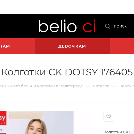
ПОИСК
НАМ
ДЕВОЧКАМ
Колготки CK DOTSY 176405
—
—
го нижнего белья и колготок в Волгограде
Каталог
Девоч
Колготки CK D