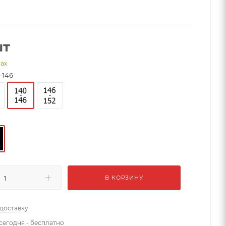
шт
нах
-146
В КОРЗИНУ
 доставку
сегодня - бесплатно