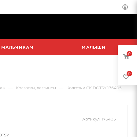
МАЛЬЧИКАМ
МАЛЫШИ
0
0
—
—
кам
Колготки, леггинсы
Колготки CK DOTSY 176405
Артикул:
176405
OTSY