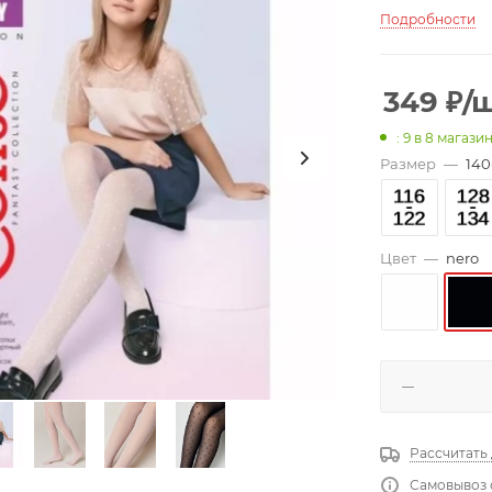
Подробности
349
₽
/
: 9
в 8 магази
Размер
—
140
Цвет
—
nero
Рассчитать
Самовывоз 