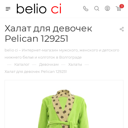
0
Халат для девочек
Pelican 129251
belio ci – Интернет-магазин мужского, женского и детского
нижнего белья и колготок в Волгограде
—
—
—
—
Каталог
Девочкам
Халаты
Халат для девочек Pelican 129251