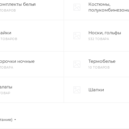
омплекты белья
Костюмы,
полукомбинезон
 ТОВАРОВ
айки
Носки, гольфы
7 ТОВАРОВ
532 ТОВАРА
орочки ночные
Термобелье
 ТОВАРА
10 ТОВАРОВ
алаты
Шапки
 ТОВАР
стание)