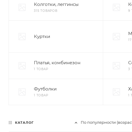
Колготки, леггинсы
К
315 ТОВАРОВ
9
М
Куртки
1
Платья, комбинезон
С
1 ТОВАР
3
Футболки
Х
1 ТОВАР
1
По популярности (возра
КАТАЛОГ