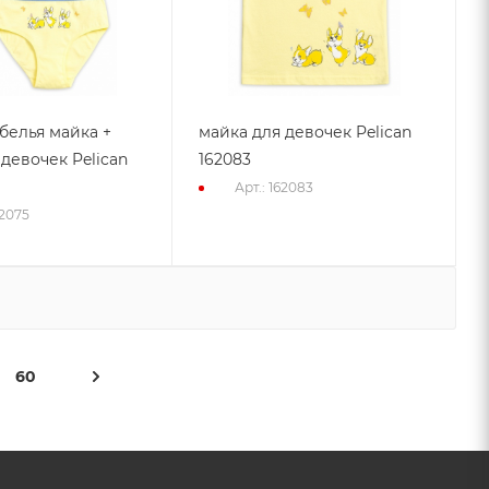
белья майка +
майка для девочек Pelican
 девочек Pelican
162083
Арт.: 162083
62075
60