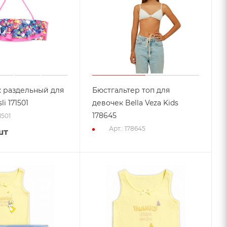
 раздельный для
Бюстгальтер топ для
i 171501
девочек Bella Veza Kids
178645
1501
Арт.: 178645
шт