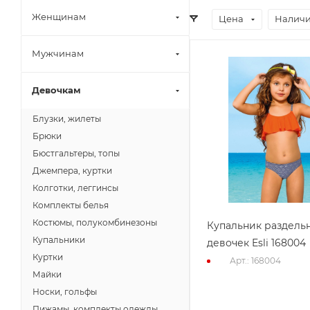
Женщинам
Цена
Наличи
Мужчинам
Девочкам
Блузки, жилеты
Брюки
Бюстгальтеры, топы
Джемпера, куртки
Колготки, леггинсы
Комплекты белья
Костюмы, полукомбинезоны
Купальник раздель
Купальники
девочек Esli 168004
Куртки
Арт.: 168004
Майки
Носки, гольфы
Пижамы, комплекты одежды