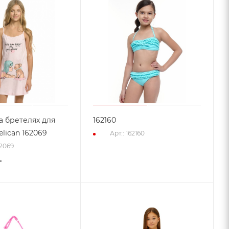
а бретелях для
162160
lican 162069
Арт.: 162160
62069
т