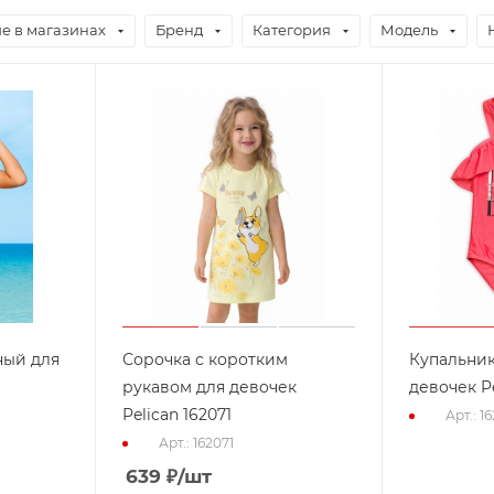
е в магазинах
Бренд
Категория
Модель
ный для
Сорочка с коротким
Купальник
рукавом для девочек
девочек Pe
Pelican 162071
Арт.: 16
Арт.: 162071
639
₽
/шт