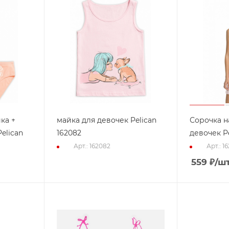
ка +
майка для девочек Pelican
Сорочка н
elican
162082
девочек Pe
Арт.: 162082
Арт.: 1
559
₽
/ш