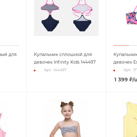
ный для
Купальник сплошной для
Купальник
девочек Infinity Kids 144497
девочек Esl
Арт.: 144497
Арт.: 17
1 399
₽
/