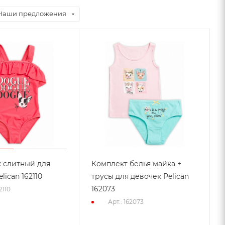
Наши предложения
 слитный для
Комплект белья майка +
lican 162110
трусы для девочек Pelican
162073
2110
Арт.: 162073