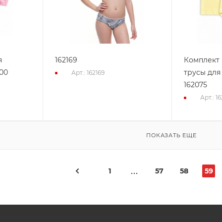
я
162169
Комплект 
100
трусы для
Арт.: 162169
162075
Арт.: 1
ПОКАЗАТЬ ЕЩЕ
1
57
58
59