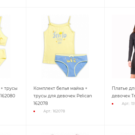
 + трусы
Комплект белья майка +
Платье дл
 162080
трусы для девочек Pelican
девочек Tr
162078
Арт.: 1
Арт.: 162078