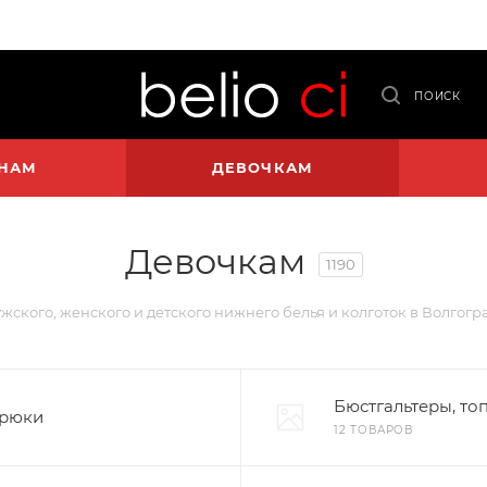
ПОИСК
НАМ
ДЕВОЧКАМ
Девочкам
1190
ужского, женского и детского нижнего белья и колготок в Волгогр
Бюстгальтеры, то
рюки
12 ТОВАРОВ