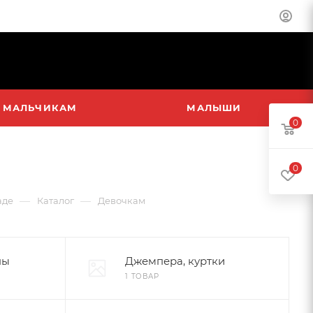
МАЛЬЧИКАМ
МАЛЫШИ
0
0
—
—
аде
Каталог
Девочкам
пы
Джемпера, куртки
1 ТОВАР