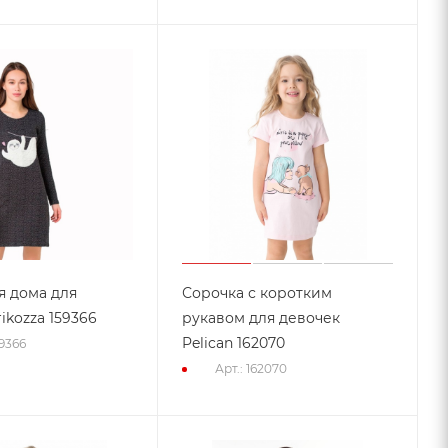
я дома для
Сорочка с коротким
ikozza 159366
рукавом для девочек
Pelican 162070
59366
Арт.: 162070