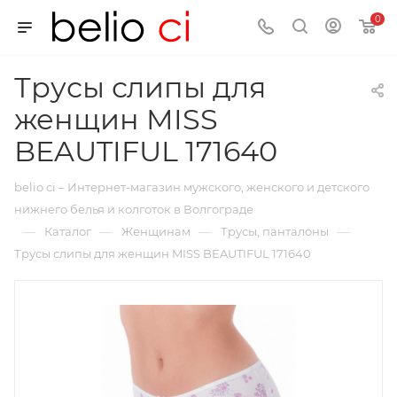
0
Трусы слипы для
женщин MISS
BEAUTIFUL 171640
belio ci – Интернет-магазин мужского, женского и детского
нижнего белья и колготок в Волгограде
—
—
—
—
Каталог
Женщинам
Трусы, панталоны
Трусы слипы для женщин MISS BEAUTIFUL 171640