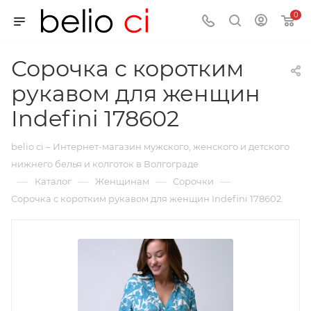
0
Сорочка с коротким
рукавом для женщин
Indefini 178602
belio ci – Интернет-магазин мужского, женского и детского
нижнего белья и колготок в Волгограде
—
—
—
—
Каталог
Женщинам
Сорочки
Сорочка с коротким рукавом для женщин Indefini 178602