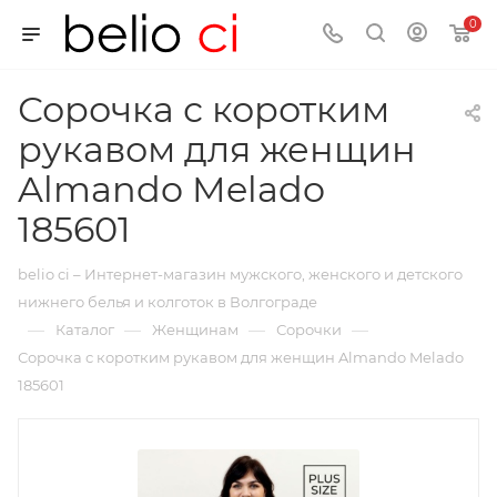
0
Сорочка с коротким
рукавом для женщин
Almando Melado
185601
belio ci – Интернет-магазин мужского, женского и детского
нижнего белья и колготок в Волгограде
—
—
—
—
Каталог
Женщинам
Сорочки
Сорочка с коротким рукавом для женщин Almando Melado
185601