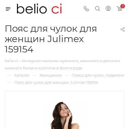
0
Пояс для чулок для
женщин Julimex
159154
belio ci – Интернет-магазин мужского, женского и детского
нижнего белья и колготок в Волгограде
—
—
—
Каталог
Женщинам
Пояса для чулок, подвязки
—
Пояс для чулок для женщин Julimex 159154