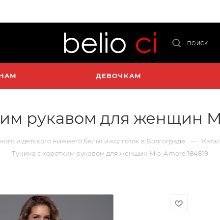
ПОИСК
НАМ
ДЕВОЧКАМ
ким рукавом для женщин M
—
ского и детского нижнего белья и колготок в Волгограде
Ката
Туника с коротким рукавом для женщин Mia-Аmore 184819