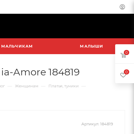
МАЛЬЧИКАМ
МАЛЫШИ
0
ia-Аmore 184819
0
—
—
—
лог
Женщинам
Платья, туники
Артикул:
184819