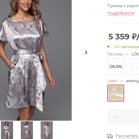
Туника с коро
Подробности
5 359
₽
: 1
в 1 магазин
Размер
—
L/X
Цвет
—
жемч
Рассчитать