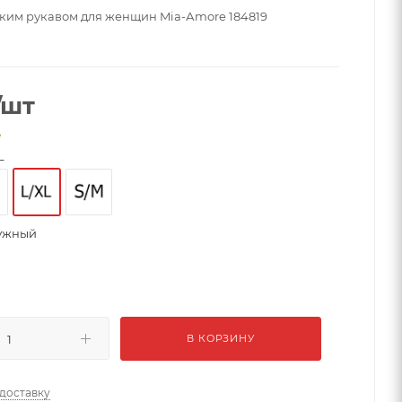
тким рукавом для женщин Mia-Аmore 184819
/шт
е
L
ужный
В КОРЗИНУ
 доставку