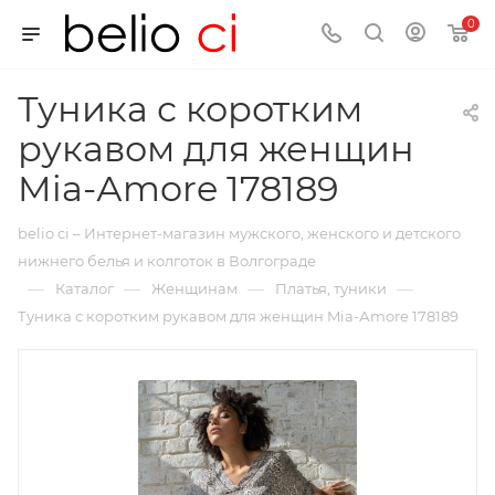
0
Туника с коротким
рукавом для женщин
Mia-Аmore 178189
belio ci – Интернет-магазин мужского, женского и детского
нижнего белья и колготок в Волгограде
—
—
—
—
Каталог
Женщинам
Платья, туники
Туника с коротким рукавом для женщин Mia-Аmore 178189