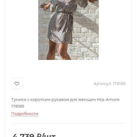
Артикул:
178189
Туника с коротким рукавом для женщин Mia-Аmore
178189
Подробности
4 739
₽
/шт