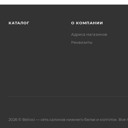
КАТАЛОГ
О КОМПАНИИ
Адреса магазинов
Реквизиты
2026 © Belioci — сеть салонов нижнего белья и колготок. Вс