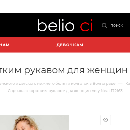
ПОИСК
НАМ
ДЕВОЧКАМ
тким рукавом для женщин V
—
женского и детского нижнего белья и колготок в Волгограде
Ка
Сорочка с коротким рукавом для женщин Very Neat 172163