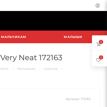
МАЛЬЧИКАМ
МАЛЫШИ
0
ery Neat 172163
0
—
—
—
талог
Женщинам
Сорочки
Артикул:
172163