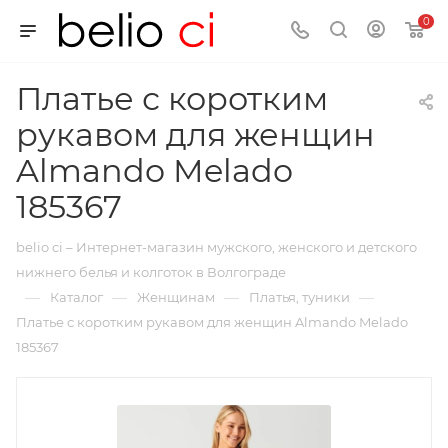
0
Платье с коротким
рукавом для женщин
Almando Melado
185367
belio ci – Интернет-магазин мужского, женского и детского
нижнего белья и колготок в Волгограде
—
—
—
—
Каталог
Женщинам
Платья, туники
Платье с коротким рукавом для женщин Almando Melado
185367