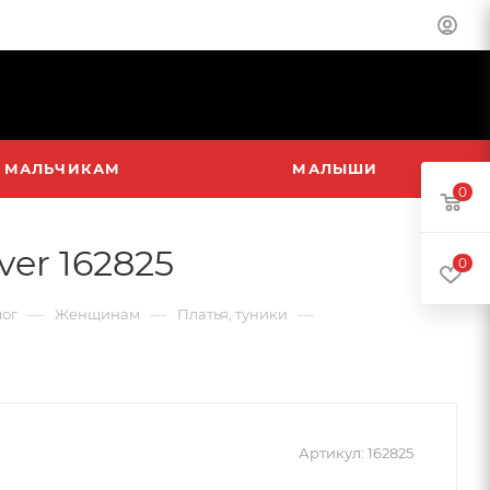
МАЛЬЧИКАМ
МАЛЫШИ
0
er 162825
0
—
—
—
лог
Женщинам
Платья, туники
Артикул:
162825