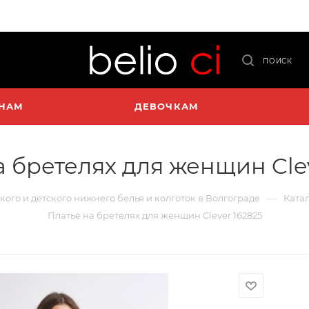
ПОИСК
НАМ
ДЕВОЧКАМ
а бретелях для женщин Clev
—
ского и детского нижнего белья и колготок в Волгограде
Ката
Платье на бретелях для женщин Clever 162825