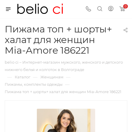
0
Пижама топ + шорты+
халат для женщин
Mia-Аmore 186221
belio ci – Интернет-магазин мужского, женского и детского
нижнего белья и колготок в Волгограде
—
—
—
Каталог
Женщинам
—
Пижамы, комплекты одежды
Пижама топ + шорты+ халат для женщин Mia-Аmore 186221