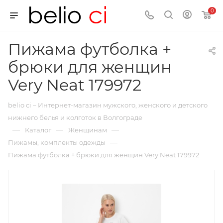
0
Пижама футболка +
брюки для женщин
Very Neat 179972
belio ci – Интернет-магазин мужского, женского и детского
нижнего белья и колготок в Волгограде
—
—
—
Каталог
Женщинам
—
Пижамы, комплекты одежды
Пижама футболка + брюки для женщин Very Neat 179972