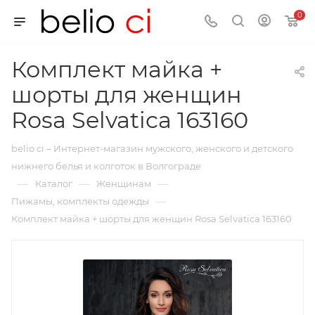
0
Комплект майка +
шорты для женщин
Rosa Selvatica 163160
belio ci – Интернет-магазин мужского, женского и детского
нижнего белья и колготок в Волгограде
—
—
—
Каталог
Женщинам
—
Пижамы, комплекты одежды
Комплект майка + шорты для женщин Rosa Selvatica 163160