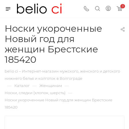
0
Носки укороченные
Новый год для
женщин Брестские
185420
belio ci – Интернет-магазин мужского, женского и детского
нижнего белья и колготок в Волгограде
—
—
—
Каталог
Женщинам
—
Носки, следки (хлопок, шерсть)
Носки укороченные Новый год для женщин Брестские
185420