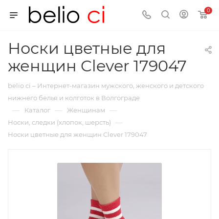
0
Носки цветные для
женщин Clever 179047
belio ci – Интернет-магазин мужского, женского и детского
нижнего белья и колготок в Волгограде
—
—
—
Каталог
Женщинам
—
Носки, следки (хлопок, шерсть)
Носки цветные для женщин Clever 179047