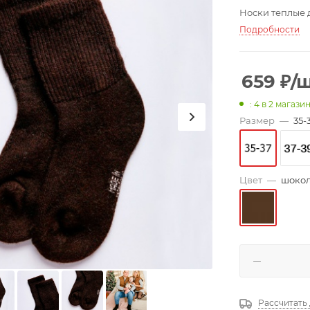
Носки теплые 
Подробности
659
₽
/
: 4
в 2 магази
Размер
—
35-
Цвет
—
шоко
Рассчитать