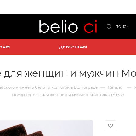
ПОИСК
НАМ
ДЕВОЧКАМ
 для женщин и мужчин Мо
—
—
детского нижнего белья и колготок в Волгограде
Каталог
Носки теплые для женщин и мужчин Монголка 159789