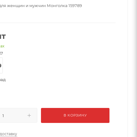
для женщин и мужчин Монголка 159789
шт
нах
37
лад
В КОРЗИНУ
 доставку