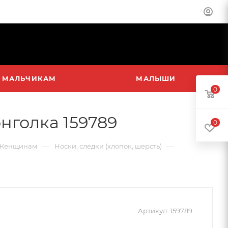
МАЛЬЧИКАМ
МАЛЫШИ
0
нголка 159789
0
—
—
Женщинам
Носки, следки (хлопок, шерсть)
Артикул:
159789