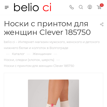
0
Носки с принтом для
женщин Clever 185750
belio ci – Интернет-магазин мужского, женского и детского
нижнего белья и колготок в Волгограде
—
—
—
Каталог
Женщинам
—
Носки, следки (хлопок, шерсть)
Носки с принтом для женщин Clever 185750