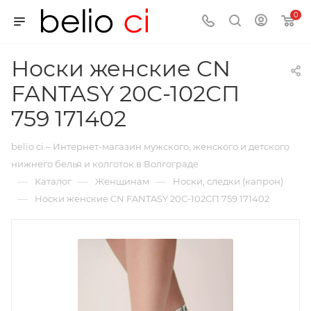
0
Носки женские CN
FANTASY 20С-102СП
759 171402
belio ci – Интернет-магазин мужского, женского и детского
нижнего белья и колготок в Волгограде
—
—
—
Каталог
Женщинам
Носки, следки (капрон)
—
Носки женские CN FANTASY 20С-102СП 759 171402