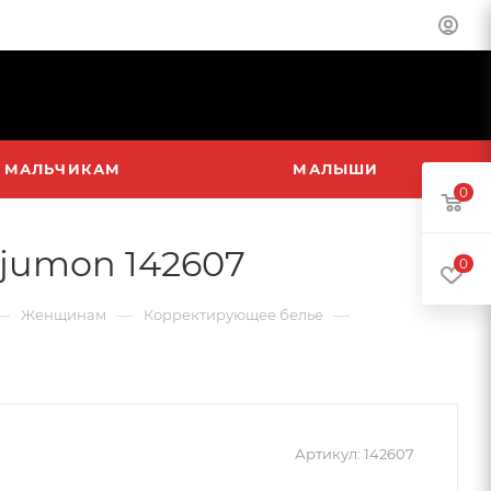
МАЛЬЧИКАМ
МАЛЫШИ
0
jumon 142607
0
—
—
—
Женщинам
Корректирующее белье
Артикул:
142607