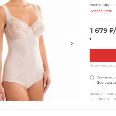
Боди с коррек
Подробности
1 679
₽
Наши менеджеры о
Самовывоз 
Доставка за
Цена действите
цен в розничны