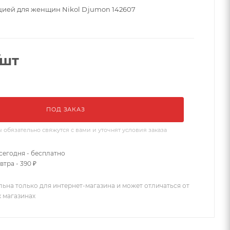
цией для женщин Nikol Djumon 142607
/шт
ПОД ЗАКАЗ
бязательно свяжутся с вами и уточнят условия заказа
сегодня - бесплатно
втра - 390 ₽
льна только для интернет-магазина и может отличаться от
х магазинах