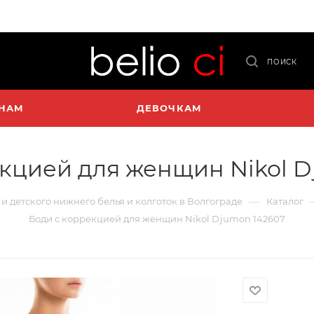
ПОИСК
НАМ
ДЕВОЧКАМ
кцией для женщин Nikol D
—
 и детского нижнего белья и колготок в Волгограде
Каталог
Боди с коррекцией для женщин Nikol Djumon 142607