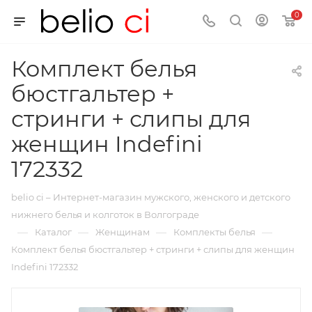
0
Комплект белья
бюстгальтер +
стринги + слипы для
женщин Indefini
172332
belio ci – Интернет-магазин мужского, женского и детского
нижнего белья и колготок в Волгограде
—
—
—
—
Каталог
Женщинам
Комплекты белья
Комплект белья бюстгальтер + стринги + слипы для женщин
Indefini 172332