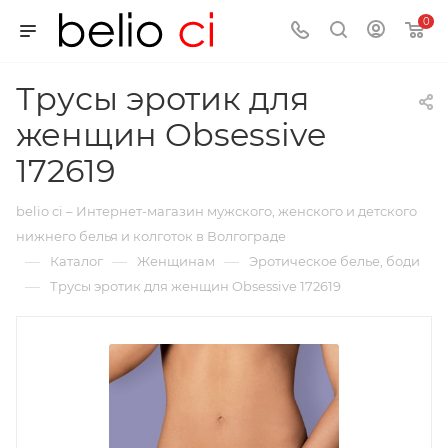
0
Трусы эротик для
женщин Obsessive
172619
belio ci – Интернет-магазин мужского, женского и детского
нижнего белья и колготок в Волгограде
—
—
—
Каталог
Женщинам
Эротическое белье, боди
—
Трусы эротик для женщин Obsessive 172619