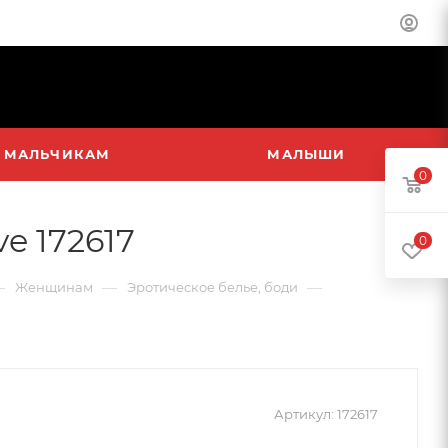
МАЛЬЧИКАМ
МАЛЫШИ
0
e 172617
0
—
—
—
Женщинам
Эротическое белье, боди
Артикул:
172617