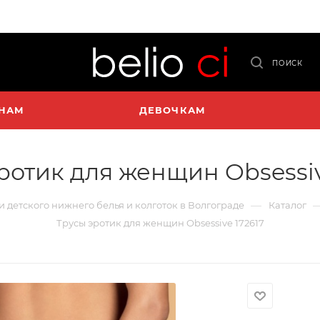
ПОИСК
НАМ
ДЕВОЧКАМ
ротик для женщин Obsessiv
—
 и детского нижнего белья и колготок в Волгограде
Каталог
Трусы эротик для женщин Obsessive 172617