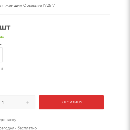
ля женщин Obsessive 172617
/шт
нах
L
ый
В КОРЗИНУ
 доставку
сегодня - бесплатно