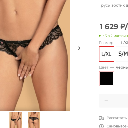
Трусы эротик д
1 629
₽
: 3
в 2 магази
Размер
—
L/X
Цвет
—
черн
Рассчитать
Самовывоз 