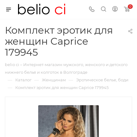
0
Комплект эротик для
женщин Caprice
179945
belio ci – Интернет-магазин мужского, женского и детского
нижнего белья и колготок в Волгограде
—
—
—
Каталог
Женщинам
Эротическое белье, боди
—
Комплект эротик для женщин Caprice 179945