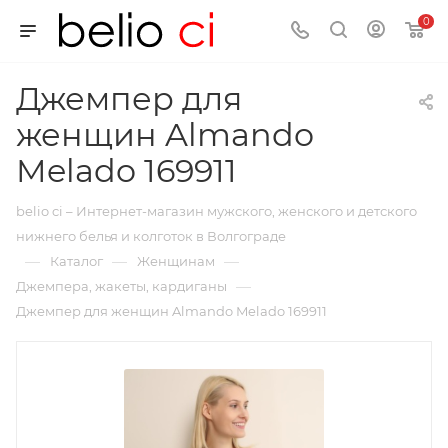
0
Джемпер для
женщин Almando
Melado 169911
belio ci – Интернет-магазин мужского, женского и детского
нижнего белья и колготок в Волгограде
—
—
—
Каталог
Женщинам
—
Джемпера, жакеты, кардиганы
Джемпер для женщин Almando Melado 169911