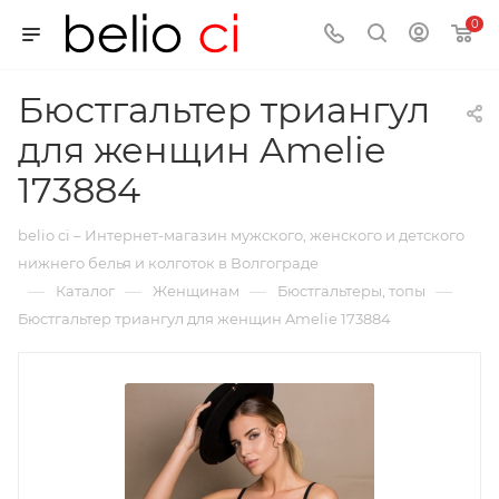
0
Бюстгальтер триангул
для женщин Amelie
173884
belio ci – Интернет-магазин мужского, женского и детского
нижнего белья и колготок в Волгограде
—
—
—
—
Каталог
Женщинам
Бюстгальтеры, топы
Бюстгальтер триангул для женщин Amelie 173884