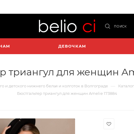
ПОИСК
НАМ
ДЕВОЧКАМ
р триангул для женщин Am
—
го и детского нижнего белья и колготок в Волгограде
Каталог
Бюстгальтер триангул для женщин Amelie 173884