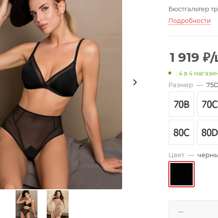
Бюстгальтер т
Подробности
1 919
₽
/
: 4
в 4 магази
Размер
—
75
Цвет
—
черн