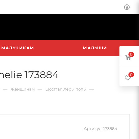
МАЛЬЧИКАМ
МАЛЫШИ
0
elie 173884
0
—
—
—
Женщинам
Бюстгальтеры, топы
Артикул:
173884