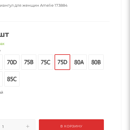
риангул для женщин Amelie 173884
шт
нах
D
ый
В КОРЗИНУ