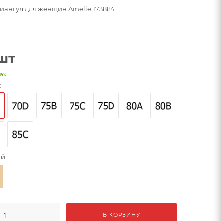
риангул для женщин Amelie 173884
шт
нах
C
ый
В КОРЗИНУ