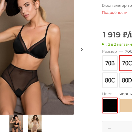
Бюстгальтер т
Подробности
1 919
₽
/
: 2
в 2 магази
Размер
—
70
Цвет
—
черн