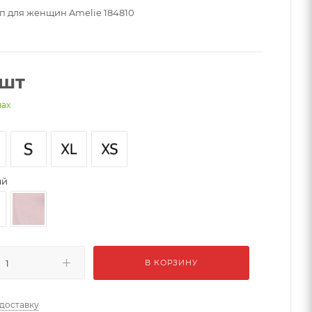
оп для женщин Amelie 184810
/шт
нах
ый
В КОРЗИНУ
 доставку