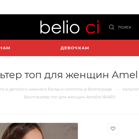
ПОИСК
НАМ
ДЕВОЧКАМ
ьтер топ для женщин Ameli
—
го и детского нижнего белья и колготок в Волгограде
Каталог
Бюстгальтер топ для женщин Amelie 184810