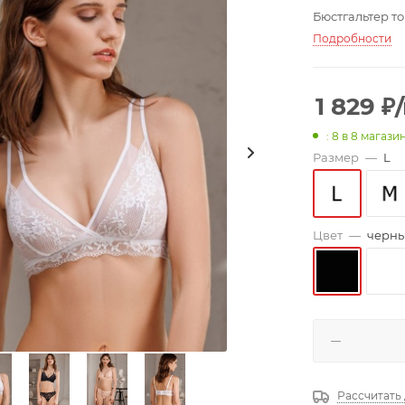
Бюстгальтер т
Подробности
1 829
₽
: 8
в 8 магази
Размер
—
L
Цвет
—
черн
Рассчитать