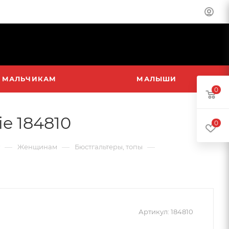
МАЛЬЧИКАМ
МАЛЫШИ
0
e 184810
0
—
—
—
Женщинам
Бюстгальтеры, топы
Артикул:
184810